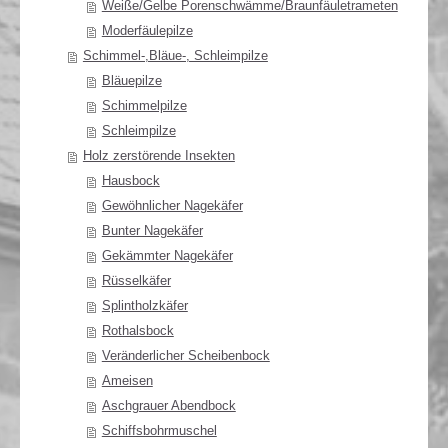
Weiße/Gelbe Porenschwämme/Braunfäuletrameten
Moderfäulepilze
Schimmel-,Bläue-, Schleimpilze
Bläuepilze
Schimmelpilze
Schleimpilze
Holz zerstörende Insekten
Hausbock
Gewöhnlicher Nagekäfer
Bunter Nagekäfer
Gekämmter Nagekäfer
Rüsselkäfer
Splintholzkäfer
Rothalsbock
Veränderlicher Scheibenbock
Ameisen
Aschgrauer Abendbock
Schiffsbohrmuschel