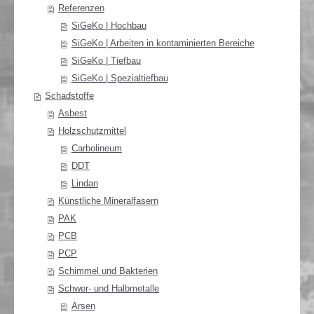
Referenzen
SiGeKo | Hochbau
SiGeKo | Arbeiten in kontaminierten Bereiche
SiGeKo | Tiefbau
SiGeKo | Spezialtiefbau
Schadstoffe
Asbest
Holzschutzmittel
Carbolineum
DDT
Lindan
Künstliche Mineralfasern
PAK
PCB
PCP
Schimmel und Bakterien
Schwer- und Halbmetalle
Arsen