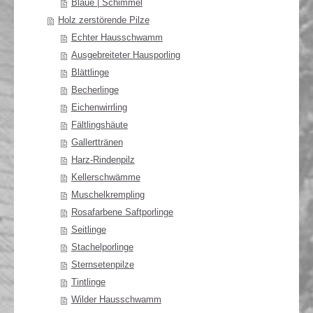
Bläue | Schimmel
Holz zerstörende Pilze
Echter Hausschwamm
Ausgebreiteter Hausporling
Blättlinge
Becherlinge
Eichenwirrling
Fältlingshäute
Gallerttränen
Harz-Rindenpilz
Kellerschwämme
Muschelkrempling
Rosafarbene Saftporlinge
Seitlinge
Stachelporlinge
Sternsetenpilze
Tintlinge
Wilder Hausschwamm