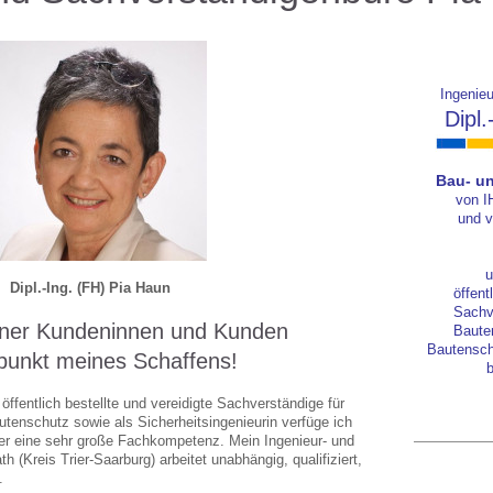
Ingenie
Dipl
Bau- un
von IH
und v
u
Dipl.-Ing. (FH) Pia Haun
öffent
Sachve
einer Kundeninnen und Kunden
Baute
Bautensch
lpunkt meines Schaffens!
b
öffentlich bestellte und vereidigte Sachverständige für
enschutz sowie als Sicherheitsingenieurin verfüge ich
ber eine sehr große Fachkompetenz. Mein Ingenieur- und
 (Kreis Trier-Saarburg) arbeitet unabhängig, qualifiziert,
g.