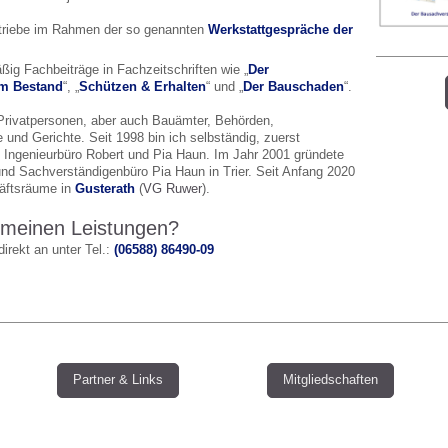
etriebe im Rahmen der so genannten
Werkstattgespräche der
ßig Fachbeiträge in Fachzeitschriften wie „
Der
m Bestand
“, „
Schützen & Erhalten
“ und „
Der Bauschaden
“.
rivatpersonen, aber auch Bauämter, Behörden,
und Gerichte. Seit 1998 bin ich selbständig, zuerst
Ingenieurbüro Robert und Pia Haun. Im Jahr 2001 gründete
und Sachverständigenbüro Pia Haun in Trier. Seit Anfang 2020
äftsräume in
Gusterath
(
VG Ruwer
).
 meinen Leistungen?
irekt an unter Tel.:
(06588) 86490-09
Partner & Links
Mitgliedschaften