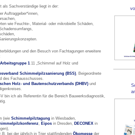
 als Sachverständige liegt in der:
v
er Auftraggeber*innen,
ursachen,
ten wie Feuchte-, Material- oder mikrobielle Schäden,
n Schadensumfangs,
schäden,
 Sanierungskonzepten.
iterbildungen und den Besuch von Fachtagungen erweitere
:
Arbeitsgruppe 1
.11 „Schimmel auf Holz und
sverband Schimmelpilzsanierung (BSS)
, Beigeordnete
ied des Fachausschusses.
schen Holz- und Bautenschutzverbands (DHBV)
und
S
digenkreises.
a
bin ich als Referentin für die Bereich Bauwerksdiagnostik,
tig.
n (wie
Schimmelpilztagung
in Wiesbaden,
himmelpilzkonferenz
,
Eipos
in Dresden,
DECONEX
in
gen),
.B. bei der jährlich in Trier stattfindenden
Ökomesse
der