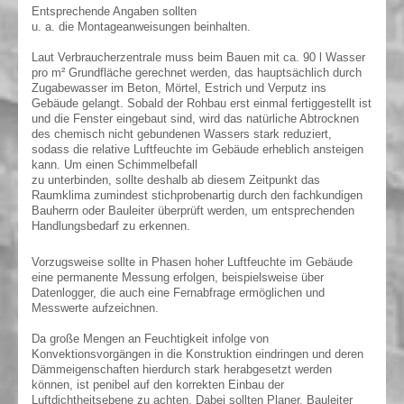
Entsprechende Angaben sollten
u. a. die Montageanweisungen beinhalten.
Laut Verbraucherzentrale muss beim Bauen mit ca. 90 l Wasser
pro m² Grundfläche gerechnet werden, das hauptsächlich durch
Zugabewasser im Beton, Mörtel, Estrich und Verputz ins
Gebäude gelangt. Sobald der Rohbau erst einmal fertiggestellt ist
und die Fenster eingebaut sind, wird das natürliche Abtrocknen
des chemisch nicht gebundenen Wassers stark reduziert,
sodass die relative Luftfeuchte im Gebäude erheblich ansteigen
kann. Um einen Schimmelbefall
zu unterbinden, sollte deshalb ab diesem Zeitpunkt das
Raumklima zumindest stichprobenartig durch den fachkundigen
Bauherrn oder Bauleiter überprüft werden, um entsprechenden
Handlungsbedarf zu erkennen.
Vorzugsweise sollte in Phasen hoher Luftfeuchte im Gebäude
eine permanente Messung erfolgen, beispielsweise über
Datenlogger, die auch eine Fernabfrage ermöglichen und
Messwerte aufzeichnen.
Da große Mengen an Feuchtigkeit infolge von
Konvektionsvorgängen in die Konstruktion eindringen und deren
Dämmeigenschaften hierdurch stark herabgesetzt werden
können, ist penibel auf den korrekten Einbau der
Luftdichtheitsebene zu achten. Dabei sollten Planer, Bauleiter