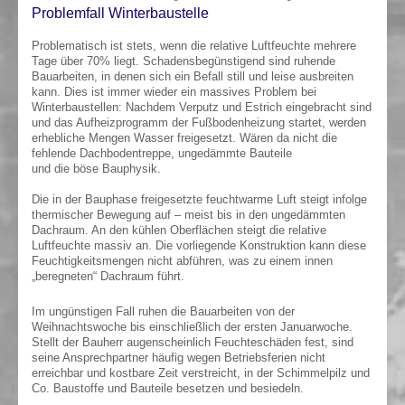
Problemfall Winterbaustelle
Problematisch ist stets, wenn die relative Luftfeuchte mehrere
Tage über 70% liegt. Schadensbegünstigend sind ruhende
Bauarbeiten, in denen sich ein Befall still und leise ausbreiten
kann. Dies ist immer wieder ein massives Problem bei
Winterbaustellen: Nachdem Verputz und Estrich eingebracht sind
und das Aufheizprogramm der Fußbodenheizung startet, werden
erhebliche Mengen Wasser freigesetzt. Wären da nicht die
fehlende Dachbodentreppe, ungedämmte Bauteile
und die böse Bauphysik.
Die in der Bauphase freigesetzte feuchtwarme Luft steigt infolge
thermischer Bewegung auf – meist bis in den ungedämmten
Dachraum. An den kühlen Oberflächen steigt die relative
Luftfeuchte massiv an. Die vorliegende Konstruktion kann diese
Feuchtigkeitsmengen nicht abführen, was zu einem innen
„beregneten“ Dachraum führt.
Im ungünstigen Fall ruhen die Bauarbeiten von der
Weihnachtswoche bis einschließlich der ersten Januarwoche.
Stellt der Bauherr augenscheinlich Feuchteschäden fest, sind
seine Ansprechpartner häufig wegen Betriebsferien nicht
erreichbar und kostbare Zeit verstreicht, in der Schimmelpilz und
Co. Baustoffe und Bauteile besetzen und besiedeln.